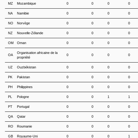
MZ
Mozambique
0
0
0
0
NA
Namibie
0
0
0
0
NO
Norvège
0
0
0
0
NZ
Nouvelle-Zélande
0
0
0
0
OM
Oman
0
0
0
0
Organisation africaine de la
OA
0
0
0
0
propriété
UZ
Ouzbékistan
0
0
0
0
PK
Pakistan
0
0
0
0
PH
Philippines
0
0
0
0
PL
Pologne
0
0
1
1
PT
Portugal
0
0
0
0
QA
Qatar
0
0
0
0
RO
Roumanie
0
0
0
0
GB
Royaume-Uni
0
0
0
1