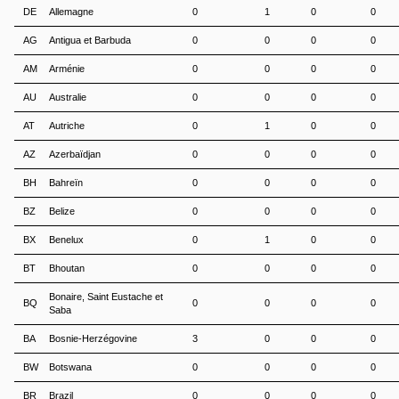
DE
Allemagne
0
1
0
0
AG
Antigua et Barbuda
0
0
0
0
AM
Arménie
0
0
0
0
AU
Australie
0
0
0
0
AT
Autriche
0
1
0
0
AZ
Azerbaïdjan
0
0
0
0
BH
Bahreïn
0
0
0
0
BZ
Belize
0
0
0
0
BX
Benelux
0
1
0
0
BT
Bhoutan
0
0
0
0
Bonaire, Saint Eustache et
BQ
0
0
0
0
Saba
BA
Bosnie-Herzégovine
3
0
0
0
BW
Botswana
0
0
0
0
BR
Brazil
0
0
0
0