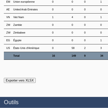
EM
Union européenne
0
0
0
1
AE
United Arab Emirates
0
0
0
0
VN
Viet Nam
1
4
0
1
ZM
Zambie
0
0
0
0
ZW
Zimbabwe
0
0
0
0
EG
Égypte
0
0
0
1
US
États-Unis d'Amérique
0
58
2
3
Total
16
149
9
34
Outils