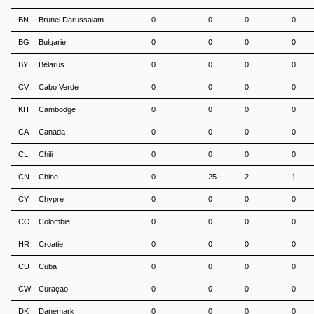
BN
Brunei Darussalam
0
0
0
0
BG
Bulgarie
0
0
0
0
BY
Bélarus
0
0
0
0
CV
Cabo Verde
0
0
0
0
KH
Cambodge
0
0
0
0
CA
Canada
0
0
0
0
CL
Chili
0
0
0
0
CN
Chine
0
25
2
1
CY
Chypre
0
0
0
0
CO
Colombie
0
0
0
0
HR
Croatie
0
0
0
0
CU
Cuba
0
0
0
0
CW
Curaçao
0
0
0
0
DK
Danemark
0
0
0
0