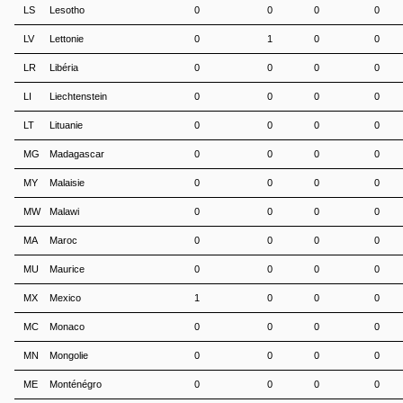
LS
Lesotho
0
0
0
0
LV
Lettonie
0
1
0
0
LR
Libéria
0
0
0
0
LI
Liechtenstein
0
0
0
0
LT
Lituanie
0
0
0
0
MG
Madagascar
0
0
0
0
MY
Malaisie
0
0
0
0
MW
Malawi
0
0
0
0
MA
Maroc
0
0
0
0
MU
Maurice
0
0
0
0
MX
Mexico
1
0
0
0
MC
Monaco
0
0
0
0
MN
Mongolie
0
0
0
0
ME
Monténégro
0
0
0
0