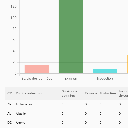
Saisie des
Irrégu
CP
Partie contractante
Examen
Traduction
données
de co
AF
Afghanistan
0
0
0
0
AL
Albanie
0
0
0
0
DZ
Algérie
0
0
0
0