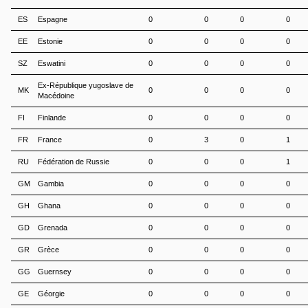
ES
Espagne
0
0
0
0
EE
Estonie
0
0
0
0
SZ
Eswatini
0
0
0
0
Ex-République yugoslave de
MK
0
0
0
0
Macédoine
FI
Finlande
0
0
0
0
FR
France
0
3
0
1
RU
Fédération de Russie
0
0
0
1
GM
Gambia
0
0
0
0
GH
Ghana
0
0
0
0
GD
Grenada
0
0
0
0
GR
Grèce
0
0
0
0
GG
Guernsey
0
0
0
0
GE
Géorgie
0
0
0
0