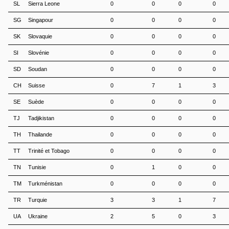
SL
Sierra Leone
0
0
0
0
SG
Singapour
0
0
0
0
SK
Slovaquie
0
0
0
0
SI
Slovénie
0
0
0
0
SD
Soudan
0
0
0
0
CH
Suisse
0
7
1
3
SE
Suède
0
0
0
0
TJ
Tadjikistan
0
0
0
0
TH
Thailande
0
0
0
0
TT
Trinité et Tobago
0
0
0
0
TN
Tunisie
0
1
0
0
TM
Turkménistan
0
0
0
0
TR
Turquie
3
3
1
7
UA
Ukraine
2
5
0
3