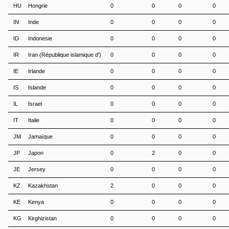
HU
Hongrie
0
0
0
0
IN
Inde
0
0
0
0
ID
Indonesie
0
0
0
0
IR
Iran (République islamique d')
0
0
0
0
IE
Irlande
0
0
0
0
IS
Islande
0
0
0
0
IL
Israel
0
0
0
0
IT
Italie
0
0
0
0
JM
Jamaïque
0
0
0
0
JP
Japon
0
2
0
0
JE
Jersey
0
0
0
0
KZ
Kazakhstan
2
0
0
0
KE
Kenya
0
0
0
0
KG
Kirghizistan
0
0
0
0