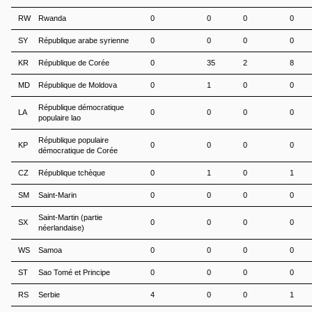
RW
Rwanda
0
0
0
0
SY
République arabe syrienne
0
0
0
0
KR
République de Corée
0
35
2
8
MD
République de Moldova
0
1
0
0
République démocratique
LA
0
0
0
0
populaire lao
République populaire
KP
0
0
0
0
démocratique de Corée
CZ
République tchèque
0
1
0
1
SM
Saint-Marin
0
0
0
0
Saint-Martin (partie
SX
0
0
0
0
néerlandaise)
WS
Samoa
0
0
0
0
ST
Sao Tomé et Principe
0
0
0
0
RS
Serbie
4
0
0
1